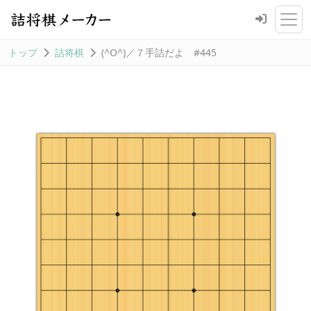
トップ
詰将棋
(^O^)／７手詰だよ #445