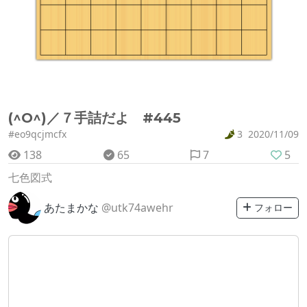
(^O^)／７手詰だよ #445
#eo9qcjmcfx
3
2020/11/09
138
65
7
5
七色図式
あたまかな
@utk74awehr
フォロー