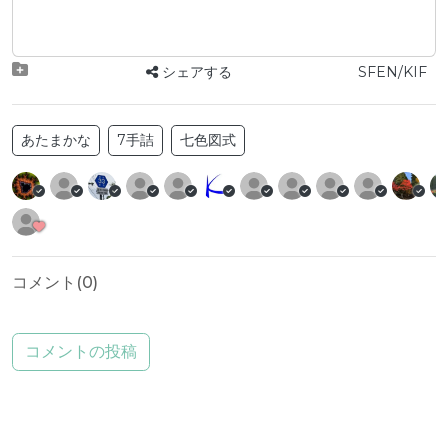
シェアする
SFEN/KIF
あたまかな
7手詰
七色図式
コメント(
0
)
コメントの投稿