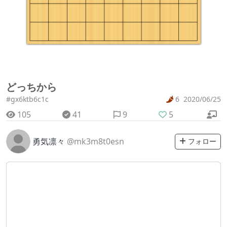
どっちから
#gx6ktb6c1c
6
2020/06/25
105
41
9
5
勇気凛々
@mk3m8t0esn
フォロー