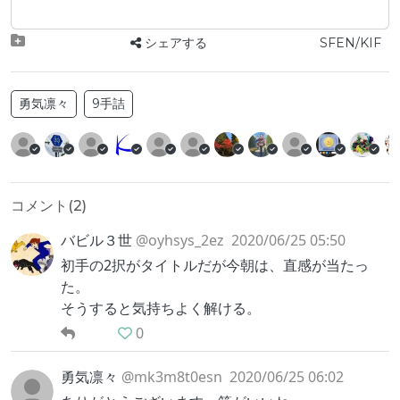
シェアする
SFEN/KIF
勇気凛々
9手詰
コメント(
2
)
バビル３世
@oyhsys_2ez
2020/06/25 05:50
初手の2択がタイトルだが今朝は、直感が当たっ
た。
そうすると気持ちよく解ける。
0
勇気凛々
@mk3m8t0esn
2020/06/25 06:02