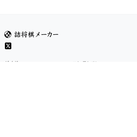
ガイド
コンテンツ
ヘルプ
コンテスト
詰将棋のルール
お題
詰将棋メーカーについて
投票
検索
記事
規約
利用規約
プライバシーポリシー
8/6 v1.304.2