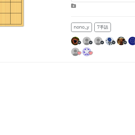
nono_y
7手詰