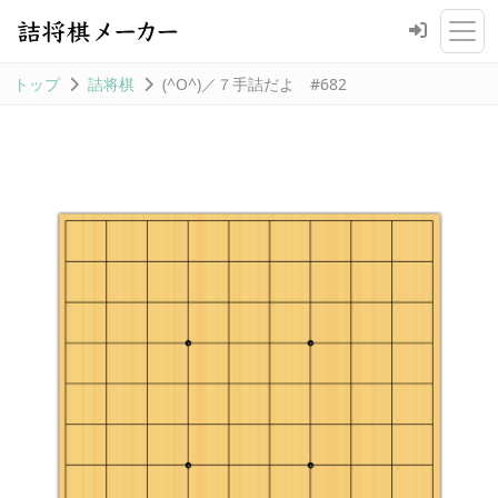
トップ
詰将棋
(^O^)／７手詰だよ #682