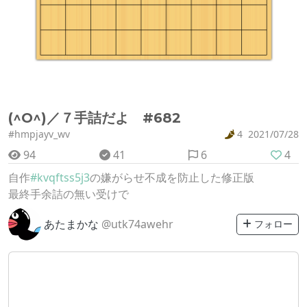
(^O^)／７手詰だよ #682
#hmpjayv_wv
4
2021/07/28
94
41
6
4
自作
#kvqftss5j3
の嫌がらせ不成を防止した修正版
最終手余詰の無い受けで
あたまかな
@utk74awehr
フォロー