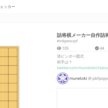
ェッカー
詰将棋メーカー自作詰将棋
#in8gwocqxf
105
44
清ビンボー図式
初手は？
twitter.com/munetoki/status
munetoki
@-pbfpqqv