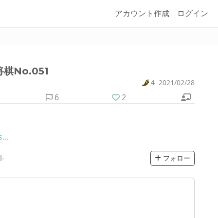
アカウント作成
ログイン
No.051
4
2021/02/28
6
2
...
l-
フォロー