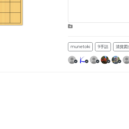
munetoki
9手詰
清貧図