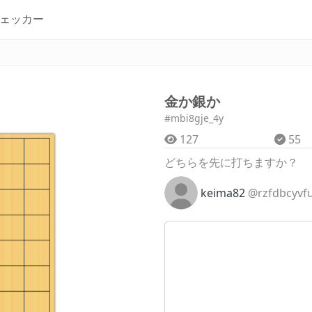
ェッカー
金か銀か
#mbi8gje_4y
127
55
どちらを先に打ちますか？
keima82
@rzfdbcyvf