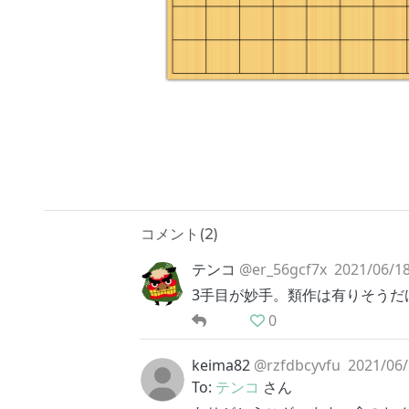
コメント(
2
)
テンコ
@er_56gcf7x
2021/06/18
3手目が妙手。類作は有りそうだ
0
keima82
@rzfdbcyvfu
2021/06/
To:
テンコ
さん