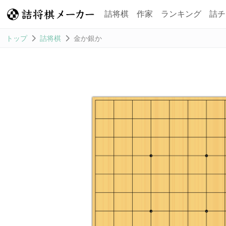
詰将棋
作家
ランキング
詰チ
トップ
詰将棋
金か銀か