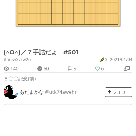
(^O^)／７手詰だよ #501
#ni5w3vrw2u
3
2021/01/04
140
60
5
6
５〇〇記念(前)
あたまかな
@utk74awehr
フォロー