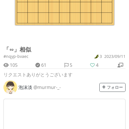
「∽」相似
#nqyp-bvaec
3
2023/09/11
105
61
5
4
リクエストありがとうございます
泡沫淡
@murmur-_-
フォロー