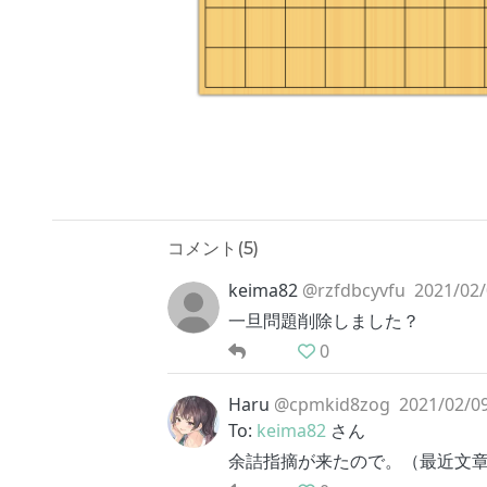
コメント(
5
)
keima82
@rzfdbcyvfu
2021/02/
一旦問題削除しました？
0
Haru
@cpmkid8zog
2021/02/09
To:
keima82
さん
余詰指摘が来たので。（最近文