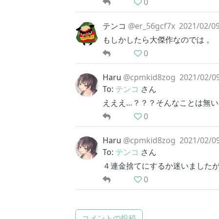
0
テンコ
@er_56gcf7x
2021/02/09
もしかしたら大傑作なのでは 。
0
Haru
@cpmkid8zog
2021/02/09
To:
テンコ
さん
えええ…？？？そんなことは無い
0
Haru
@cpmkid8zog
2021/02/09
To:
テンコ
さん
４連金捨てにするか迷いました
0
コメントの投稿