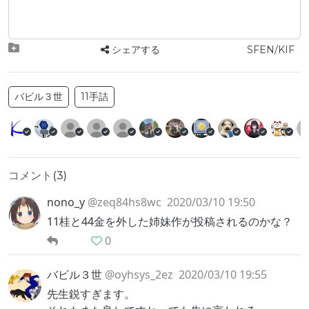
シェアする
SFEN/KIF
バビル３世
11手詰
コメント(
3
)
nono_y
@zeq84hs8wc
2020/03/10 19:50
11桂と44金を外した姉妹作が投稿されるのかな？
0
バビル３世
@oyhsys_2ez
2020/03/10 19:55
先生鋭すぎます。