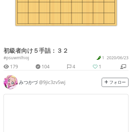
初級者向け５手詰：３２
#psuwmlhioj
1
2020/06/23
179
104
4
1
みつかづ
@9jic3zv5wj
フォロー