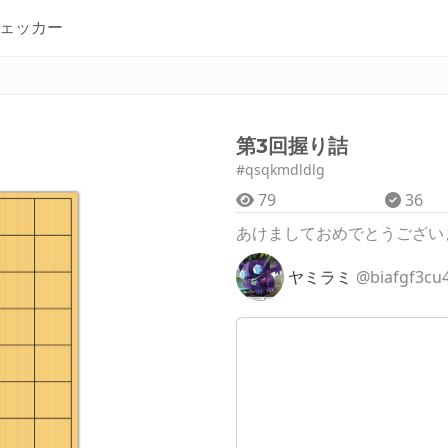
ェッカー
第3回握り詰
#qsqkmdldlg
79
36
あけましておめでとうござい
ヤミラミ
@biafgf3cu