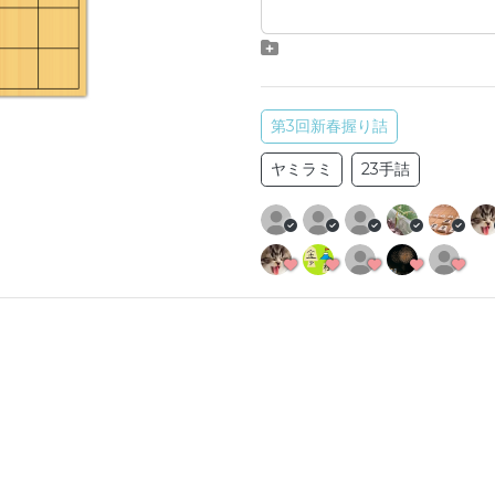
第3回新春握り詰
ヤミラミ
23手詰