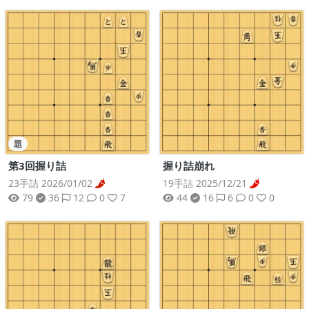
題
握り詰崩れ
第3回握り詰
19手詰 2025/12/21
23手詰 2026/01/02
44
16
6
0
0
79
36
12
0
7