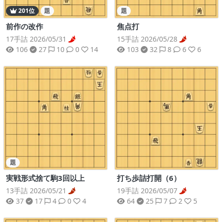
201位
題
題
前作の改作
焦点打
17手詰 2026/05/31
15手詰 2026/05/28
106
27
10
0
14
103
32
8
6
6
題
打ち歩詰打開（6）
実戦形式捨て駒3回以上
19手詰 2026/05/07
13手詰 2026/05/21
64
25
7
2
5
37
17
4
0
4