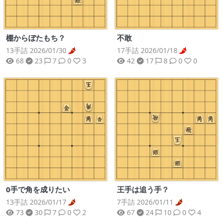
棚からぼたもち？
不敢
13手詰 2026/01/30
17手詰 2026/01/18
68
23
7
0
3
42
17
8
0
0
0手で角を成りたい
王手は追う手？
13手詰 2026/01/17
7手詰 2026/01/11
73
30
7
0
2
67
24
10
0
4