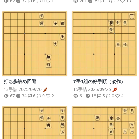
62
32
6
0
1
201
39
13
2
13
打ち歩詰め回避
7手1組の好手順（改作）
13手詰 2025/09/26
15手詰 2025/09/25
67
34
6
0
2
61
18
5
0
4