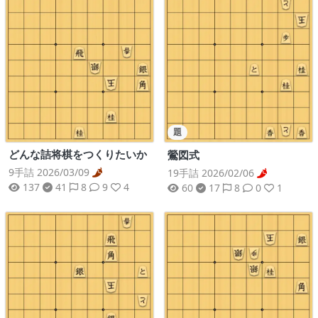
題
どんな詰将棋をつくりたいか
鶯図式
9手詰 2026/03/09
19手詰 2026/02/06
137
41
8
9
4
60
17
8
0
1