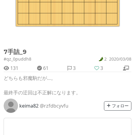
7手詰_9
#qz_0puddh8
2
2020/03/08
131
61
3
3
どちらも邪魔駒だが…。
最終手の迂回は不正解になります。
keima82
@rzfdbcyvfu
フォロー