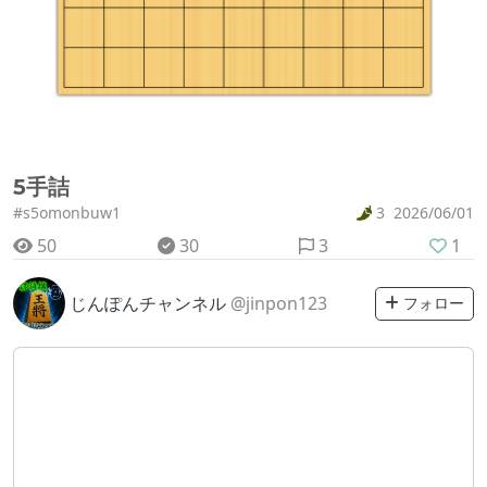
5手詰
#s5omonbuw1
3
2026/06/01
50
30
3
1
じんぽんチャンネル
@jinpon123
フォロー