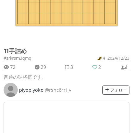
11手詰め
#srkrsm3qmq
4
2024/12/23
72
29
3
2
普通の詰将棋です。
piyopiyoko
@rsnc6rri_v
フォロー