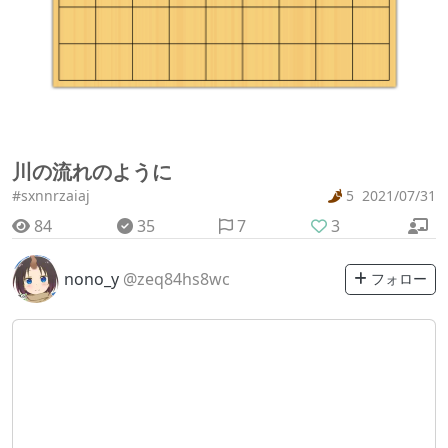
川の流れのように
#sxnnrzaiaj
5
2021/07/31
84
35
7
3
nono_y
@zeq84hs8wc
フォロー