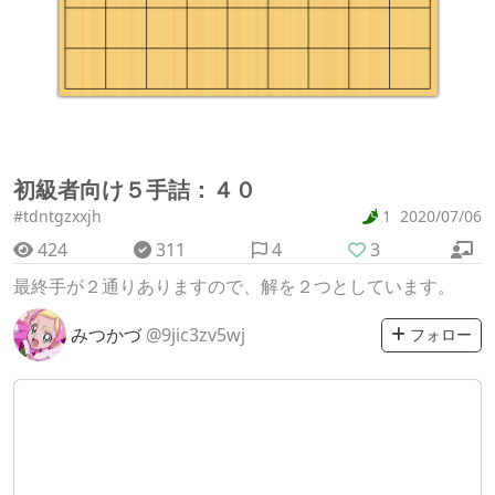
初級者向け５手詰：４０
#tdntgzxxjh
1
2020/07/06
424
311
4
3
最終手が２通りありますので、解を２つとしています。
みつかづ
@9jic3zv5wj
フォロー