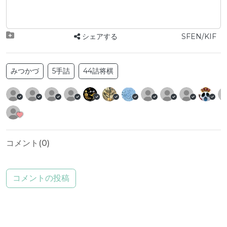
シェアする
SFEN/KIF
みつかづ
5手詰
44詰将棋
コメント(
0
)
コメントの投稿