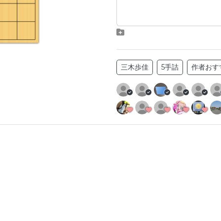
三木歩佳
5手詰
作者おす