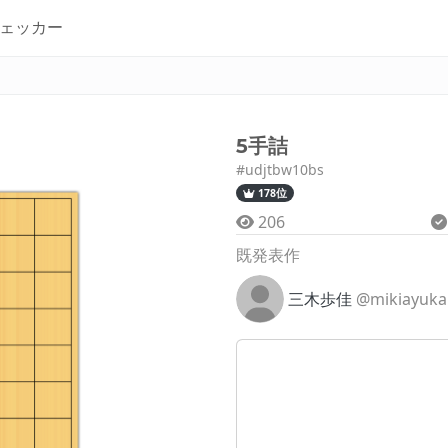
ェッカー
5手詰
#udjtbw10bs
178位
206
既発表作
三木歩佳
@mikiayuka