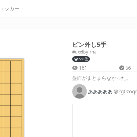
ェッカー
ピン外し5手
#uxxlby-rha
585位
161
56
盤面がまとまらなかった。
あああああ
@2g0zoq