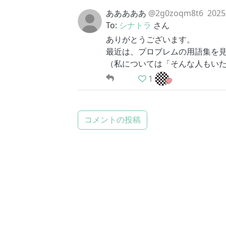
あああああ
@2g0zoqm8t6
2025
To:
シナトラ
さん
ありがとうございます。
最近は、プロブレムの用語集を
（私については「そんな人もい
1
コメントの投稿