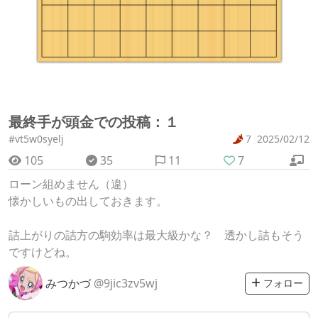
最終手が頭金での投稿：１
#vt5w0syelj
7
2025/02/12
105
35
11
7
ローン組めません（違）
懐かしいもの出しておきます。
詰上がりの詰方の駒効率は最大級かな？ 透かし詰もそう
ですけどね。
みつかづ
@9jic3zv5wj
フォロー