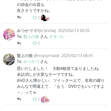
の頭金の出題も
良さそうですかね。
1
みつかづ
@9jic3zv5wj
2025/02/13 00:35
To:
盤上の狼
さん
ネタバレ
1
盤上の狼
@ncqsyrnaob
2025/02/13 06:41
To:
みつかづ
さん
思いだしました！ 大駒4枚捨てありましたね。
余詰消しが大変なテーマですね。
divDさん懐かしい。ツイッター上で、名前の綴り
みんなで間違えて、「もう、DVDでもいいですよ
～」ってｗ
1