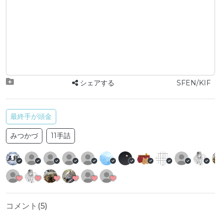
シェアする
SFEN/KIF
最終手が頭金
みつかづ
11手詰
コメント(
5
)