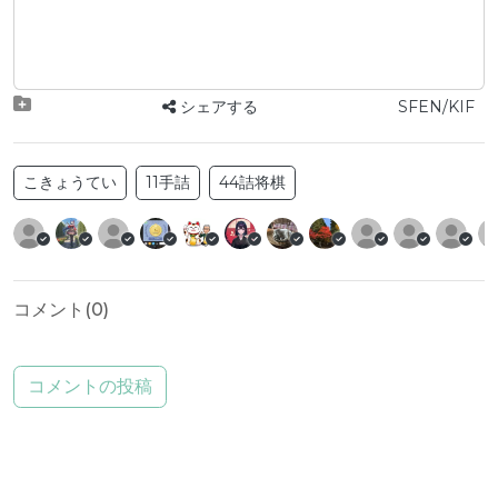
シェアする
SFEN/KIF
こきょうてい
11手詰
44詰将棋
コメント(
0
)
コメントの投稿