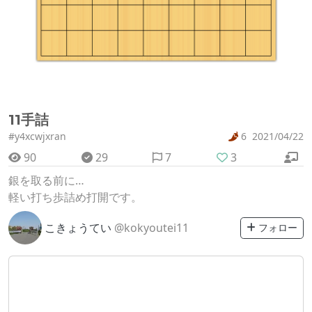
11手詰
#y4xcwjxran
6
2021/04/22
90
29
7
3
銀を取る前に…
軽い打ち歩詰め打開です。
こきょうてい
@kokyoutei11
フォロー