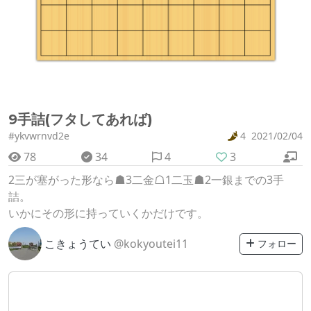
9手詰(フタしてあれば)
#ykvwrnvd2e
4
2021/02/04
78
34
4
3
2三が塞がった形なら☗3二金☖1二玉☗2一銀までの3手
詰。
いかにその形に持っていくかだけです。
こきょうてい
@kokyoutei11
フォロー