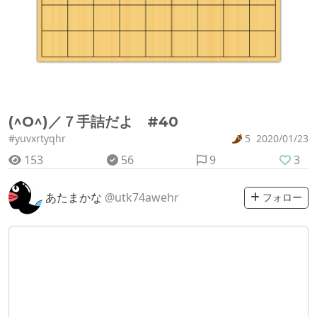
(^O^)／７手詰だよ #40
#yuvxrtyqhr
5
2020/01/23
153
56
9
3
あたまかな
@utk74awehr
フォロー