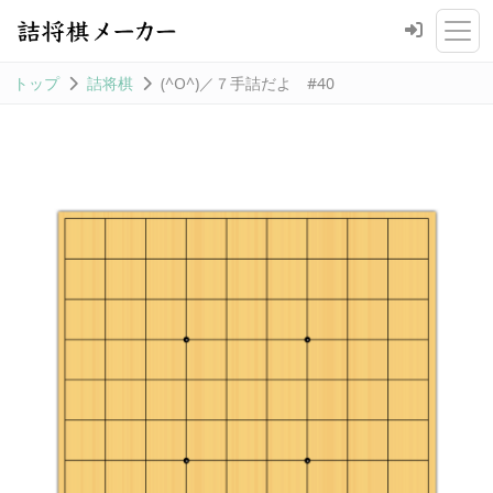
トップ
詰将棋
(^O^)／７手詰だよ #40