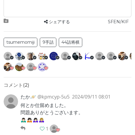
シェアする
SFEN/KIF
tsumemomiji
9手詰
44詰将棋
コメント(
2
)
たか🪐‪
@kpmcyp-5u5
2024/09/11 08:01
何とか仕留めました。
問題ありがとうございます。
🙇🏻‍♂️🙇🏻🙇🏻‍♀️🙇🏼‍♀️
1