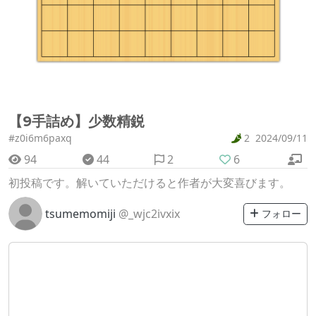
【9手詰め】少数精鋭
#z0i6m6paxq
2
2024/09/11
94
44
2
6
初投稿です。解いていただけると作者が大変喜びます。
tsumemomiji
@_wjc2ivxix
フォロー