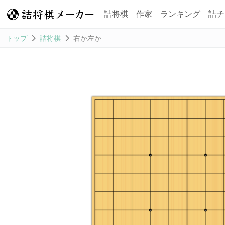
詰将棋
作家
ランキング
詰チ
トップ
詰将棋
右か左か