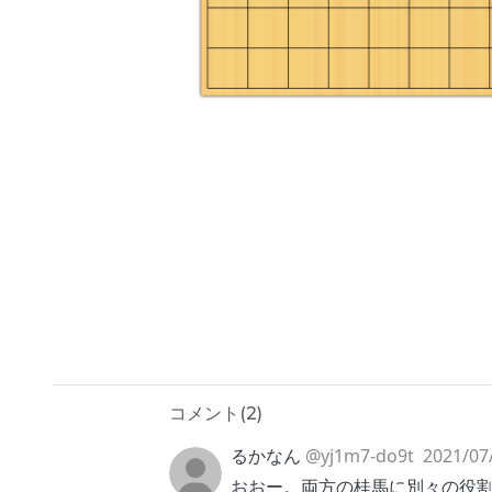
コメント(
2
)
るかなん
@yj1m7-do9t
2021/07
おおー。両方の桂馬に別々の役