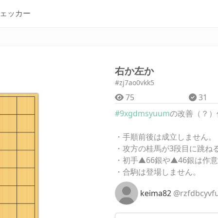
ェッカー
右か左か
#zj7ao0vkk5
75
31
#9xgdmsyuum
の改善（？）
・手順前後は成立しません。
・攻方の桂馬が3段目に跳ね
・初手▲66銀や▲46銀は作
・合駒は登場しません。
keima82
@rzfdbcyvf