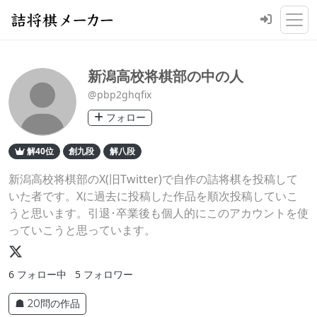
新潟高校将棋部の中の人
@pbp2ghqfix
フォロー
解40位
創九段
解八段
新潟高校将棋部のX(旧Twitter)で自作の詰将棋を投稿して
いた者です。Xに過去に投稿した作品を順次投稿していこ
うと思います。引退･卒業後も個人的にこのアカウントを使
っていこうと思っています。
6
フォロー中
5
フォロワー
☗ 20問の作品