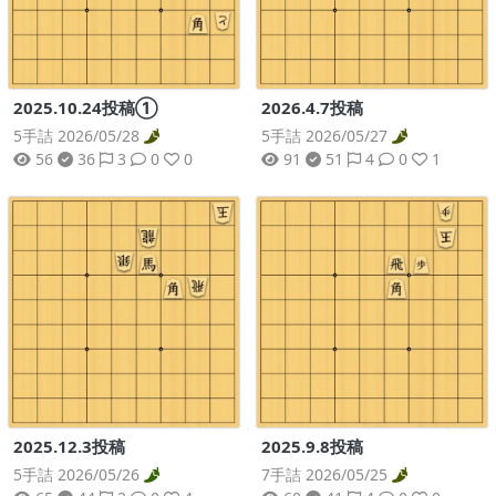
2025.10.24投稿①
2026.4.7投稿
5手詰 2026/05/28
5手詰 2026/05/27
56
36
3
0
0
91
51
4
0
1
2025.12.3投稿
2025.9.8投稿
5手詰 2026/05/26
7手詰 2026/05/25