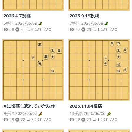
2026.4.7投稿
2025.9.19投稿
5手詰 2026/06/09
7手詰 2026/06/08
58
41
3
0
0
47
29
1
0
0
Xに投稿し忘れていた駄作
2025.11.04投稿
9手詰 2026/06/07
13手詰 2026/06/06
49
28
3
0
0
42
23
1
0
0