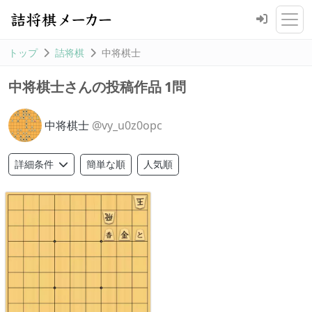
トップ
詰将棋
中将棋士
1問
中将棋士さんの投稿作品
中将棋士
@vy_u0z0opc
簡単な順
人気順
詳細条件