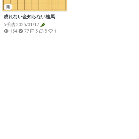
題
成れない金知らない桂馬
5手詰 2025/01/17
154
77
5
5
1