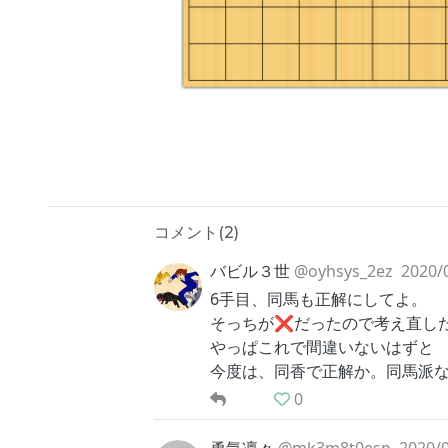
コメント(
2
)
バビル３世
@oyhsys_2ez
2020/
6手目、同馬も正解にしてよ。
そっちが❌だったので考え直し
やっぱこれで間違いないはずと
今度は、同香で正解か。同馬派な
0