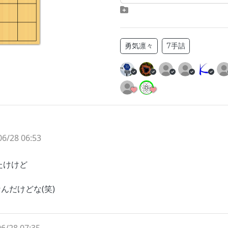
勇気凛々
7手詰
06/28 06:53
たけけど
んだけどな(笑)