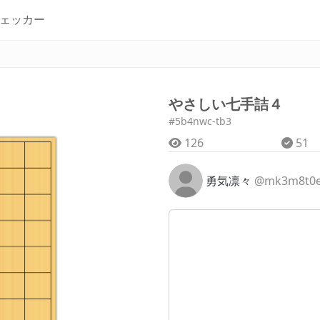
ェッカー
やさしい七手詰４
#5b4nwc-tb3
126
51
勇気凛々
@mk3m8t0