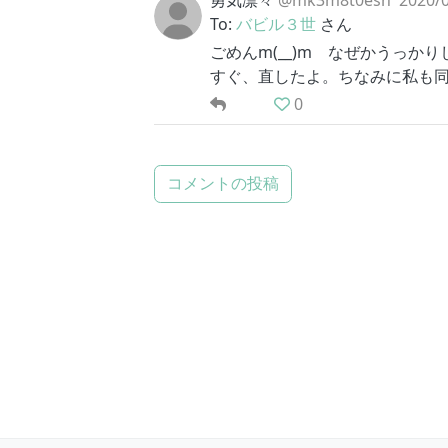
勇気凛々
@mk3m8t0esn
2020/0
To:
バビル３世
さん
ごめんm(__)m なぜかうっか
すぐ、直したよ。ちなみに私も同
0
コメントの投稿