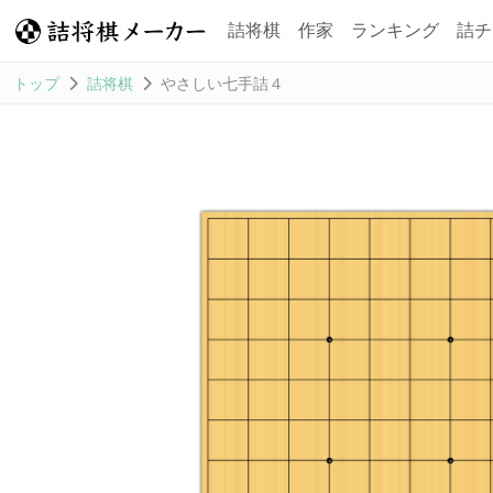
詰将棋
作家
ランキング
詰チ
トップ
詰将棋
やさしい七手詰４