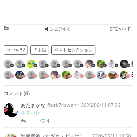
シェアする
SFEN/KIF
keima82
19手詰
ベストセレクション
コメント(
8
)
あたまかな
@utk74awehr
2026/06/11 07:26
ネタバレ
4
洲崎童波（すざき・どーは）
@doper_arai
2026/06/11 19:50