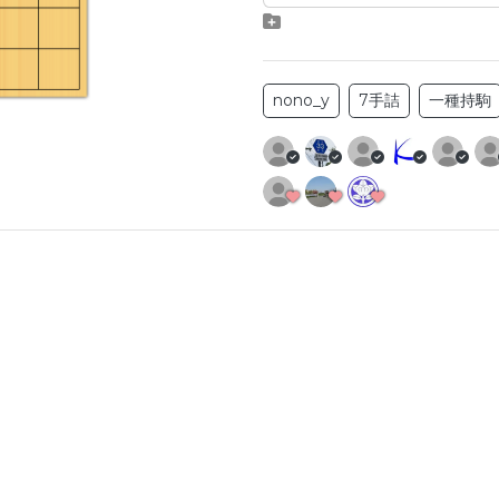
nono_y
7手詰
一種持駒