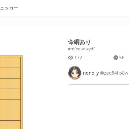
ェッカー
命綱あり
#mfeebdwydf
172
56
nono_y
@zeq84hs8w