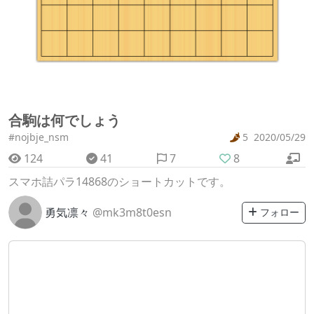
合駒は何でしょう
#nojbje_nsm
5
2020/05/29
124
41
7
8
スマホ詰パラ14868のショートカットです。
勇気凛々
@mk3m8t0esn
フォロー