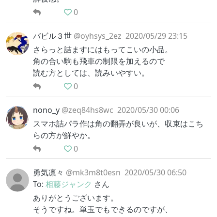
0
バビル３世
@oyhsys_2ez
2020/05/29 23:15
さらっと詰ますにはもってこいの小品。
角の合い駒も飛車の制限を加えるので
読む方としては、読みいやすい。
0
nono_y
@zeq84hs8wc
2020/05/30 00:06
スマホ詰パラ作は角の翻弄が良いが、収束はこち
らの方が鮮やか。
0
勇気凛々
@mk3m8t0esn
2020/05/30 06:50
To:
相藤ジャンク
さん
ありがとうございます。
そうですね。単玉でもできるのですが、