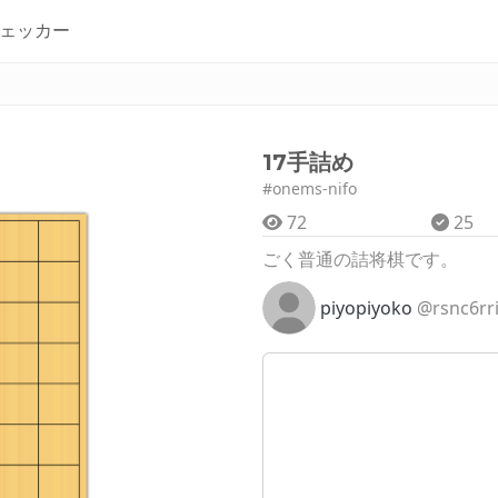
ェッカー
17手詰め
#onems-nifo
72
25
ごく普通の詰将棋です。
piyopiyoko
@rsnc6rri