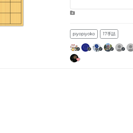
piyopiyoko
17手詰