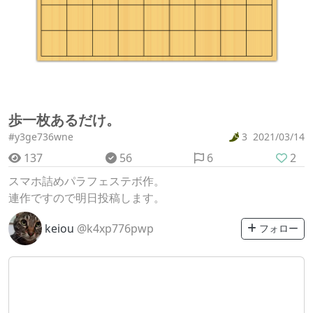
歩一枚あるだけ。
#y3ge736wne
3
2021/03/14
137
56
6
2
スマホ詰めパラフェステボ作。
連作ですので明日投稿します。
keiou
@k4xp776pwp
フォロー