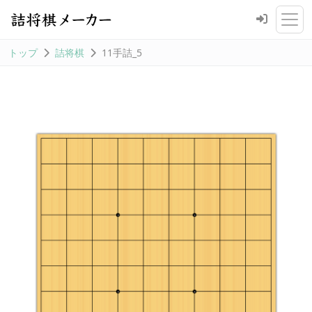
トップ
詰将棋
11手詰_5