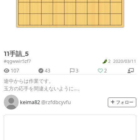
11手詰_5
#qgwwir5zf7
2
2020/03/11
107
43
3
2
途中からは作業です。
玉方の応手を間違えないように…。
keima82
@rzfdbcyvfu
フォロー