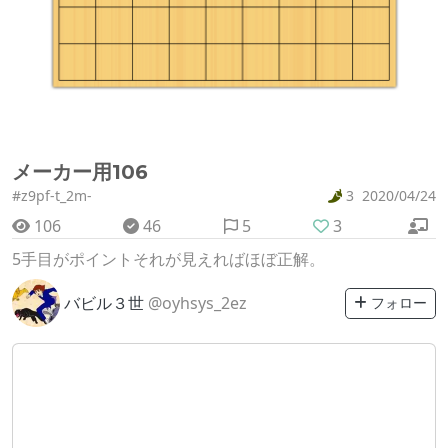
メーカー用106
#z9pf-t_2m-
3
2020/04/24
106
46
5
3
5手目がポイントそれが見えればほぼ正解。
バビル３世
@oyhsys_2ez
フォロー