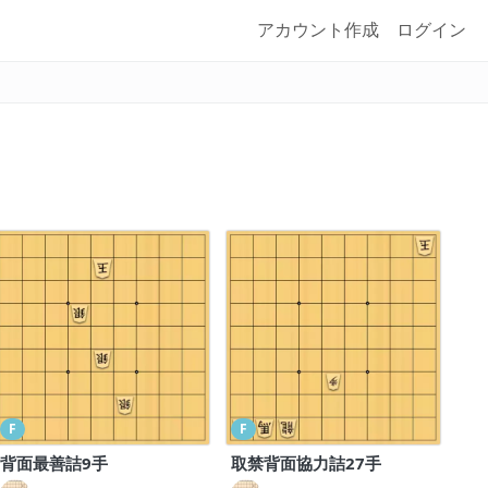
アカウント作成
ログイン
F
F
背面最善詰9手
取禁背面協力詰27手