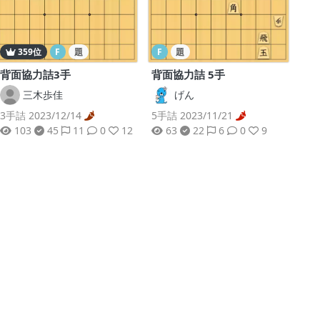
359位
F
題
F
題
背面協力詰3手
背面協力詰 5手
三木歩佳
げん
3手詰 2023/12/14
5手詰 2023/11/21
103
45
11
0
12
63
22
6
0
9