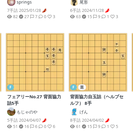
springs
尾形
7手詰 2025/01/28
6手詰 2024/11/28
82
27
7
0
3
63
15
9
1
3
F
F
題
フェアリーNo.27 背面協力
背面協力自玉詰（ヘルプセ
詰5手
ルフ） 8手
もじゃのや
げん
5手詰 2024/04/07
8手詰 2024/04/02
51
16
6
0
6
61
15
9
1
5