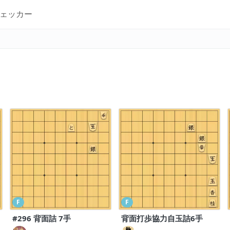
ェッカー
F
F
#296 背面詰 7手
背面打歩協力自玉詰6手