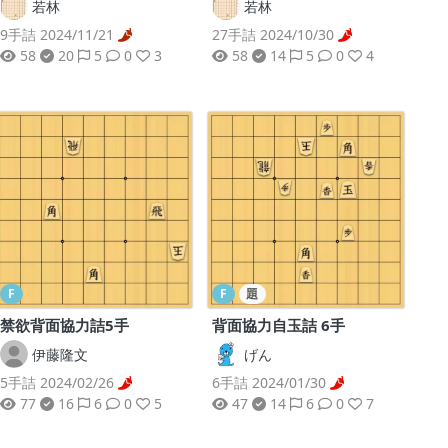
若林
若林
9手詰 2024/11/21
27手詰 2024/10/30
58
20
5
0
3
58
14
5
0
4
F
F
題
禁欲背面協力詰5手
背面協力自玉詰 6手
伊藤隆文
げん
5手詰 2024/02/26
6手詰 2024/01/30
77
16
6
0
5
47
14
6
0
7