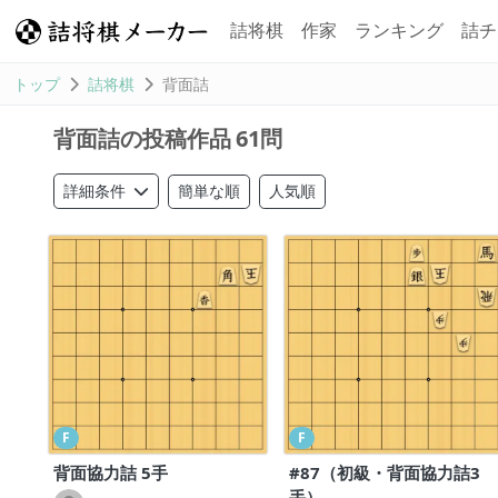
詰将棋
作家
ランキング
詰チ
トップ
詰将棋
背面詰
61問
背面詰の投稿作品
簡単な順
人気順
詳細条件
F
F
背面協力詰 5手
#87（初級・背面協力詰3
手）