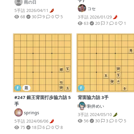
雨の日
コセ
5手詰 2026/04/11
68
30
9
0
5
3手詰 2026/01/29
63
20
7
0
1
F
題
F
#247 銀王背面打歩協力詰 5
背面協力詰 3手
手
駒井めい
springs
3手詰 2024/05/10
56
30
3
0
5
5手詰 2024/06/06
75
18
6
0
8