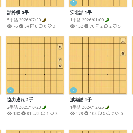
F
詰将棋 5手
安北詰 1手
5手詰 2026/07/20
1手詰 2026/01/09
76
54
8
0
3
132
70
2
2
5
F
F
協力逃れ 2手
減南詰 1手
2手詰 2025/10/23
1手詰 2024/12/26
130
81
3
1
2
179
108
6
2
6