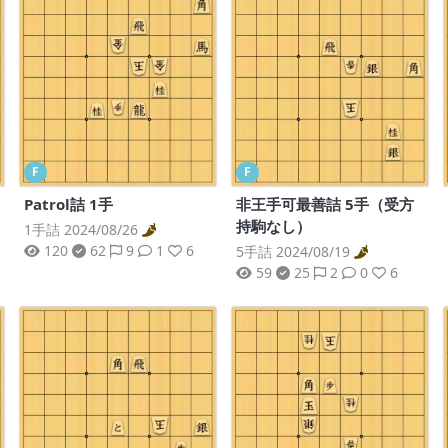
F
F
Patrol詰 1手
非王手可最善詰 5手（受方
持駒なし）
1手詰 2024/08/26
120
62
9
1
6
5手詰 2024/08/19
59
25
2
0
6