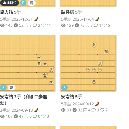
443位
F
題
詰将棋 5手
協力詰 5手
5手詰 2025/11/04
5手詰 2025/12/31
129
73
7
1
6
145
52
7
2
11
F
題
F
安南詰 3手（利き二歩無
安南詰 5手
効）
5手詰 2024/09/12
91
32
4
0
7
3手詰 2024/09/13
107
47
6
0
3