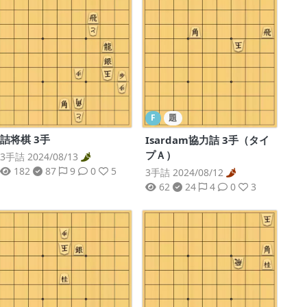
F
題
詰将棋 3手
Isardam協力詰 3手（タイ
プＡ）
3手詰 2024/08/13
182
87
9
0
5
3手詰 2024/08/12
62
24
4
0
3