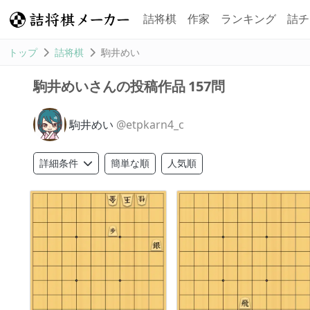
詰将棋
作家
ランキング
詰チ
トップ
詰将棋
駒井めい
157問
駒井めいさんの投稿作品
駒井めい
@etpkarn4_c
簡単な順
人気順
詳細条件