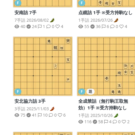
F
F
安南詰 7手
点鏡詰 1手 ※受方持駒なし
7手詰 2026/08/02
1手詰 2026/07/26
40
24
1
0
4
55
36
6
0
4
F
F
題
安北協力詰 3手
全成禁詰（無行駒王取無
効）1手 ※受方持駒なし
3手詰 2025/11/03
75
41
10
0
6
1手詰 2025/10/26
116
58
4
0
2