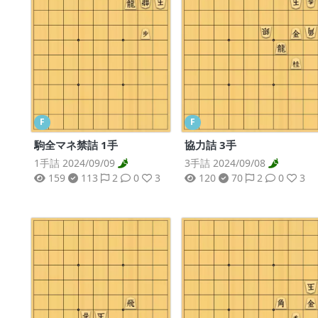
F
F
駒全マネ禁詰 1手
協力詰 3手
1手詰 2024/09/09
3手詰 2024/09/08
159
113
2
0
3
120
70
2
0
3